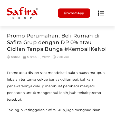
WhatsApp
Brosur & Harga
Promo Perumahan, Beli Rumah di
Safira Grup dengan DP 0% atau
Cicilan Tanpa Bunga #KembaliKeNol
Safira
March 31, 2022
2:30 am
Promo atau diskon saat mendekati bulan puasa maupun
lebaran tentunya cukup banyak dijumpai, bahkan
penawarannya cukup membuat pembaca menjadi
penasaran untuk mengetahui lebih jauh terkait promo
tersebut.
Tak ingin ketinggalan, Safira Grup juga menghadirkan