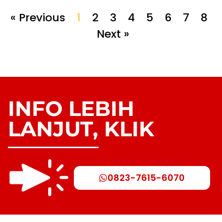
« Previous
1
2
3
4
5
6
7
8
Next »
INFO LEBIH
LANJUT, KLIK
0823-7615-6070